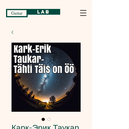
Lab
Guitar
Карк-Эрик Таукар