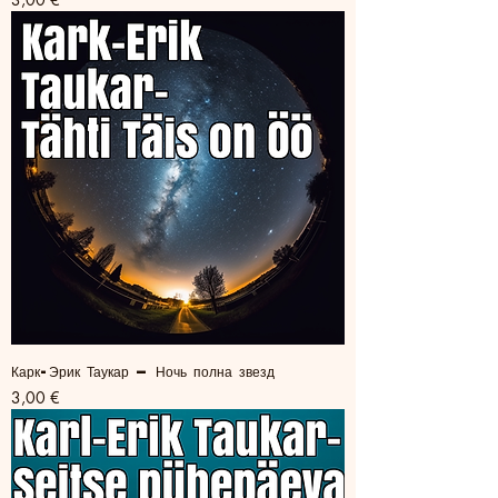
Карк-Эрик Таукар — Ночь полна звезд
Цена
3,00 €