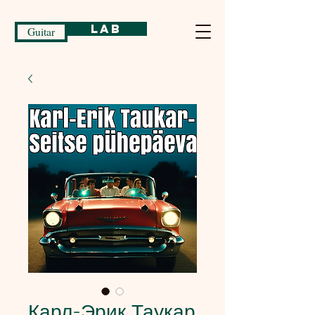
Lab
Guitar
Карл-Эрик Таукар