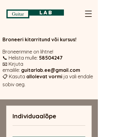
Lab
Guitar
Broneeri kitarritund või kursus!
Broneerimine on lihtne!
📞 Helista mulle:
58504247
Individuaalõpe
📧 Kirjuta
emailile:
guitarlab.ee@gmail.com
📋 Kasuta
allolevat vormi
ja vali endale
sobiv aeg.
Individuaalõpe