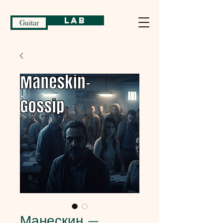
Lab
Guitar
Манескин —